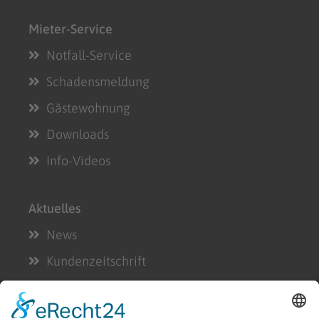
Mieter-Service
Notfall-Service
Schadensmeldung
Gästewohnung
Downloads
Info-Videos
Aktuelles
News
Kundenzeitschrift
Geschäftsberichte
Für die Presse